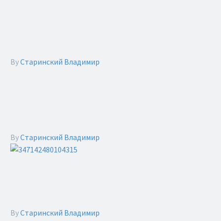
24 Сен:
Валентина Матвиенко предложила
запретить в России идеологию чайлдфри:
Владимир Старинский комментирует новость
By
Старинский Владимир
06 Май:
Адвокат Старинский В.В. на радио
«Говорит Москва»: комментарий по делу педиатра
Буяновой
By
Старинский Владимир
03 Май:
Адвокат Старинский оценил идею дать
следователям право на приостановку переводов
By
Старинский Владимир