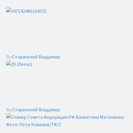
24 Фев:
Владимир Старинский об интересе
полиции нецензурным выступлением 12-летнего
рэпера
By
Старинский Владимир
21 Окт:
Адвокат коллегии Сухоруков Андрей
Олегович добился вынесения оправдательного
приговора
By
Старинский Владимир